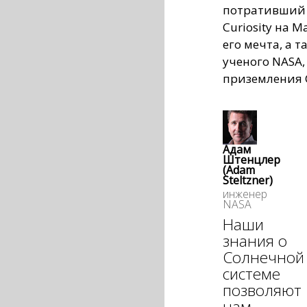
потративший 
Curiosity на 
его мечта, а 
ученого NASA,
приземления C
Адам
Штенцлер
(Adam
Steltzner)
инженер
NASA
Наши
знания о
Солнечной
системе
позволяют
нам