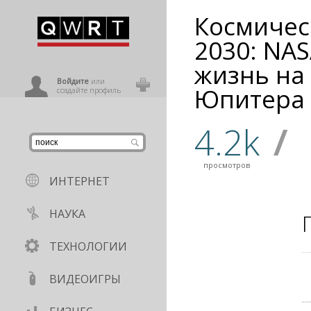
Космичес
иниться
2030: NAS
жизнь на
ользователь
Войдите
или
Юпитера
создайте профиль
4.2k
/
просмотров
ИНТЕРНЕТ
НАУКА
ТЕХНОЛОГИИ
ВИДЕОИГРЫ