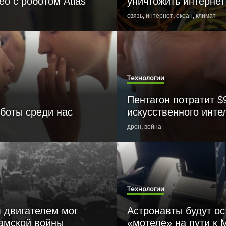
ео с роботом Atlas
уничтожить интернет
связь
,
интернет
,
океан
,
климат
Технологии
Пентагон потратит $
боты среди нас
искусственного инте
дрон
,
война
Технологии
 двигателем мог
Астронавты будут ос
намской войны
«мотеле» на пути к 