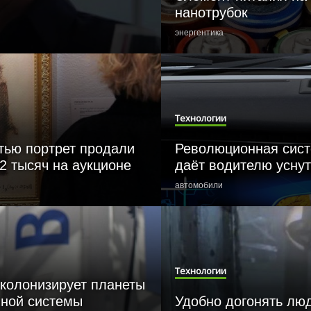
развития Google Glass
нанотрубок
Создана Всемирная паутина
для роботов
энергентика
Олимпийский огонь теперь
будет гореть и в космосе
Топ-10: самые важные
изобретения в истории
человечества
Технологии
тью портрет продали
Революционная сист
2 тысяч на аукционе
даёт водителю уснут
автомобили
Технологии
 колонизирует планеты
чной системы
Удобно догонять люд