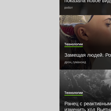
показала новое вид
робот
Технологии
Замещая людей. Ро
дрон
,
гуманоид
Технологии
Ранец с реактивным
изменить ход Вьет