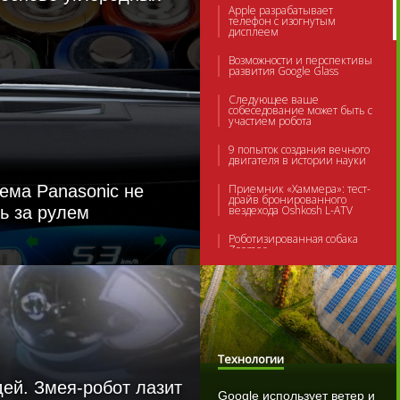
Apple разрабатывает
телефон с изогнутым
дисплеем
Возможности и перспективы
развития Google Glass
Следующее ваше
собеседование может быть с
участием робота
9 попыток создания вечного
двигателя в истории науки
ема Panasonic не
Приемник «Хаммера»: тест-
драйв бронированного
ь за рулем
вездехода Oshkosh L-ATV
Роботизированная собака
Zoomer
Коммерческий квантовый
компьютер действительно
работает
Десять самых быстрых
самолетов в мире
Технологии
В будущем человек
колонизирует планеты и
ей. Змея-робот лазит
население Солнечной
Google использует ветер и
системы достигнет 1 трлн