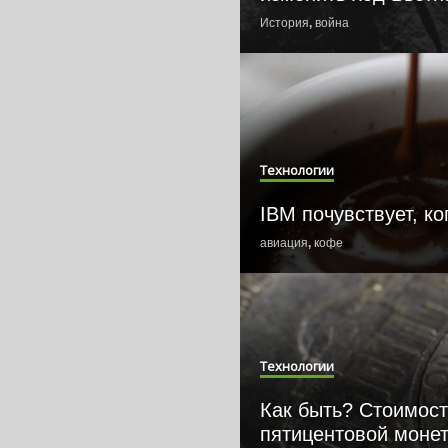
История
,
война
Технологии
IBM почувствует, ко
авиация
,
кофе
Технологии
Как быть? Стоимост
пятицентовой монет