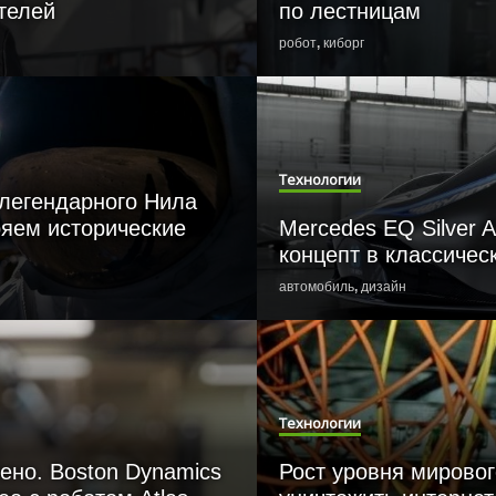
ителей
по лестницам
робот
,
киборг
Технологии
легендарного Нила
ряем исторические
Mercedes EQ Silver A
концепт в классичес
автомобиль
,
дизайн
Технологии
ено. Boston Dynamics
Рост уровня мировог