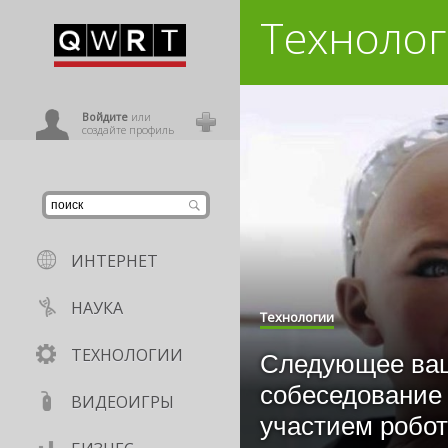
Техноло
иниться
ользователь
Войдите
или
создайте профиль
ИНТЕРНЕТ
НАУКА
Технологии
ТЕХНОЛОГИИ
Следующее ва
собеседование
ВИДЕОИГРЫ
участием робо