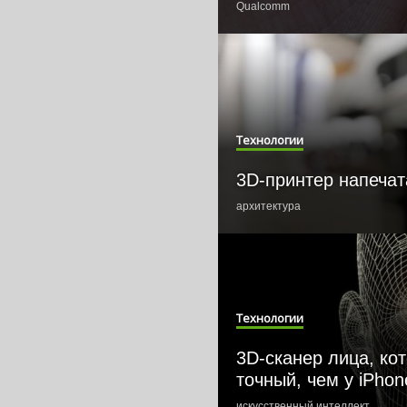
Qualcomm
Технологии
3D-принтер напеча
архитектура
Технологии
3D-сканер лица, ко
точный, чем у iPhon
искусственный интеллект