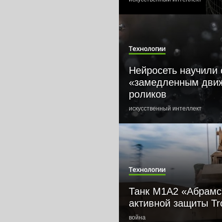
Технологии
Нейросеть научили 
«замедленным движ
роликов
искусственный интеллект
Технологии
Танк M1A2 «Абрамс
активной защиты Tr
война