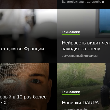
Великобритания
,
автомобили
Технологии
Нейросеть видит чел
тал дом во Франции
заходит за стену
искусственный интеллект
Технологии
торый в 10 раз более
e X
Новинки DARPA
автомобили
,
война