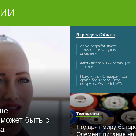
гии
В тренде за 24 часа
Apple разрабатывает
телефон с изогнутым
дисплеем
Флотилия земных летающих
тарелок
Приемник «Хаммера»: тест-
драйв бронированного
вездехода Oshkosh L-ATV
FCC США тестирует
телефонную сеть будущего
10 головоломок, решив
ше
которые, вы разбогатеете
Технологии
 может быть с
9 попыток создания вечного
двигателя в истории науки
Подарят миру батар
та
Элемент питания на
Возможности и перспективы