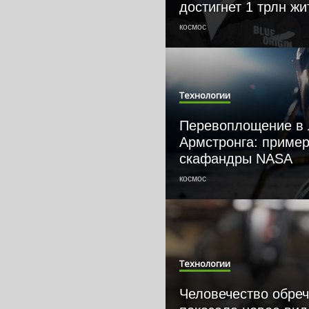
достигнет 1 трлн ж
космос
Технологии
Перевоплощение в 
Армстронга: приме
скафандры NASA
космос
Технологии
Человечество обреч