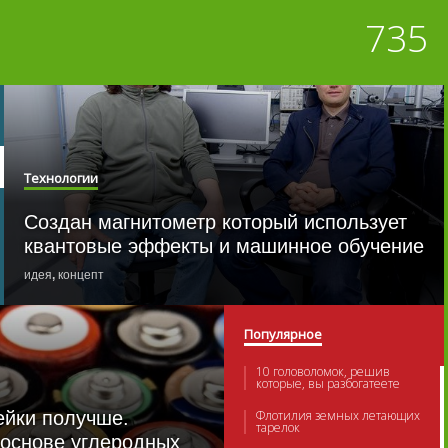
735
Технологии
Создан магнитометр который использует
квантовые эффекты и машинное обучение
идея
,
концепт
Популярное
10 головоломок, решив
которые, вы разбогатеете
ейки получше.
Флотилия земных летающих
тарелок
 основе углеродных