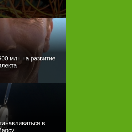
Откуда у футбольного судьи
баллончик?
900 млн на развитие
ллекта
танавливаться в
Марсу