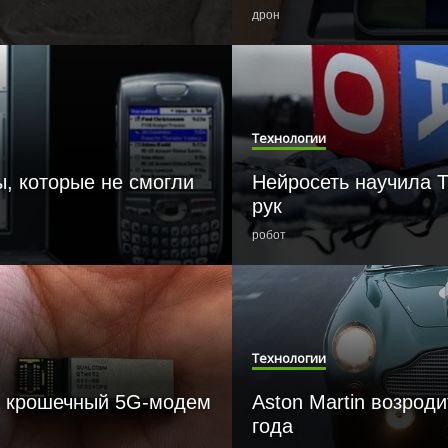
дрон
Технологии
, которые не смогли
Нейросеть научила 
рук
робот
Технологии
а крошечный 5G-модем
Aston Martin возрод
года