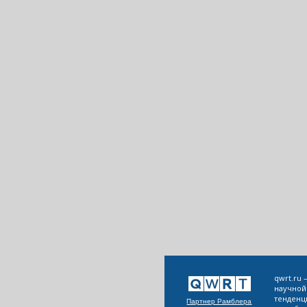
qwrt.ru
научной
тенденц
Партнер Рамблера