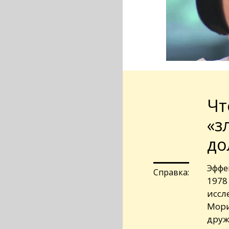
Чт
«з
до
Эффе
Справка:
1978
иссл
Мори
друж