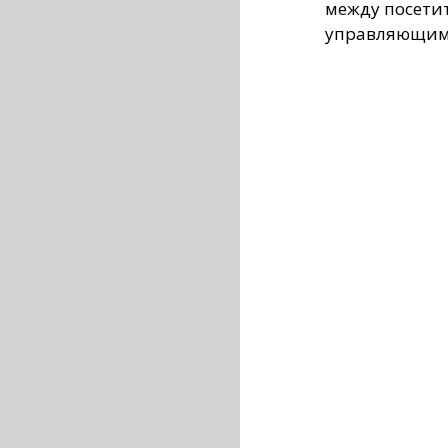
между посети
управляющим