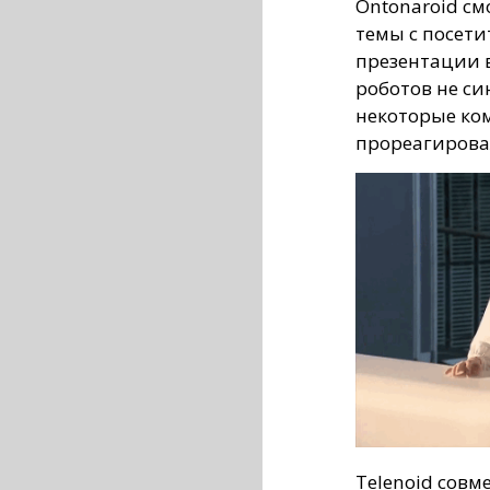
Ontonaroid см
темы с посети
презентации 
роботов не си
некоторые ко
прореагирова
Telenoid совм