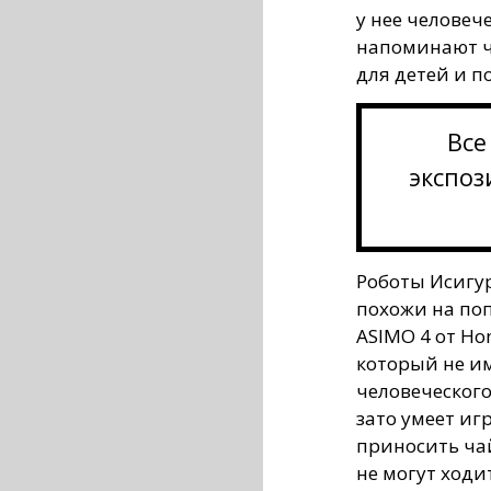
у нее человеч
напоминают ч
для детей и п
Все
экспоз
Роботы Исигу
похожи на по
ASIMO 4 от Ho
который не и
человеческого
зато умеет иг
приносить чай
не могут ходи