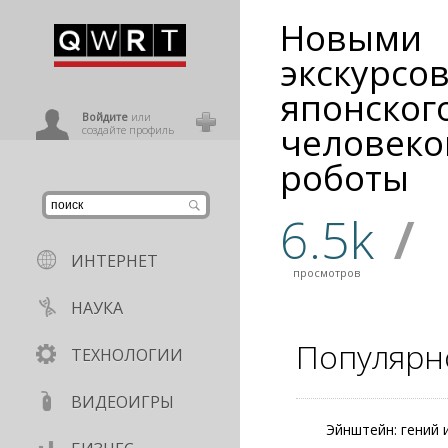
Новыми
иниться
экскурсо
японског
ользователь
Войдите
или
человек
создайте профиль
роботы
6.5k
/
ИНТЕРНЕТ
просмотров
НАУКА
Популярн
ТЕХНОЛОГИИ
ВИДЕОИГРЫ
Эйнштейн: гений 