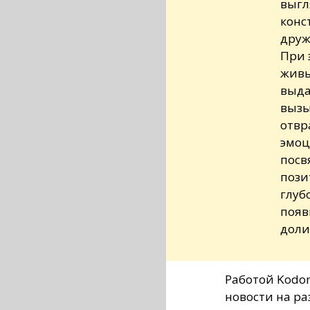
выгл
конс
друж
При 
живы
выда
вызы
отвр
эмоц
посв
пози
глуб
появ
доли
Работой Kodo
новости на ра