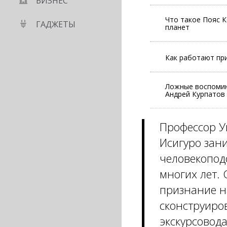
БИЗНЕС
Что такое Пояс К
ГАДЖЕТЫ
планет
Как работают при
Ложные воспомин
Андрей Курпатов
Профессор У
Исигуро зан
человекопод
многих лет. 
признание н
сконструиро
экскурсовод