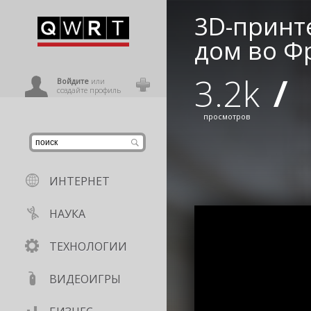
3D-принт
иниться
дом во Ф
3.2k
/
ользователь
Войдите
или
создайте профиль
просмотров
ИНТЕРНЕТ
НАУКА
ТЕХНОЛОГИИ
ВИДЕОИГРЫ