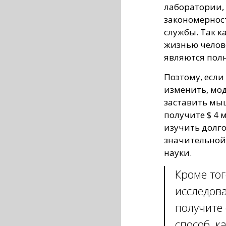
лаборатории,
закономернос
службы. Так к
жизнью челове
являются пол
Поэтому, если
изменить, мо
заставить мыш
получите $ 4 
изучить долго
значительной
науки.
Кроме тог
исследова
получите 
способ, к