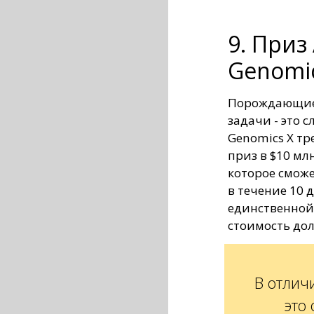
9. Приз
Genomic
Порождающие 
задачи - это 
Genomics X тр
приз в $10 мл
которое сможе
в течение 10 
единственной 
стоимость дол
В отлич
это