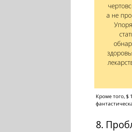
чертовс
а не про
Упоря
ста
обнар
здоровь
лекарст
Кроме того, $
фантастическа
8. Проб