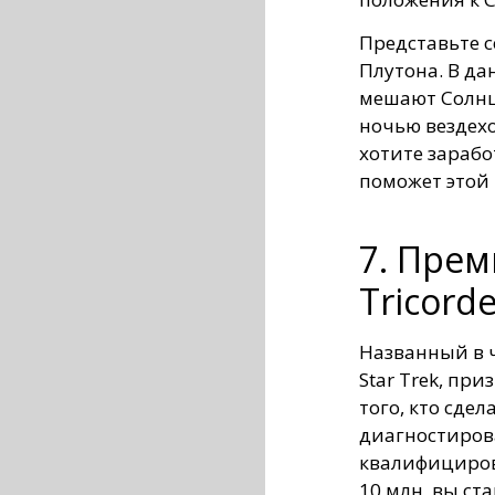
Представьте с
Плутона. В да
мешают Солнц
ночью вездехо
хотите зарабо
поможет этой 
7. Пре
Tricorde
Названный в ч
Star Trek, пр
того, кто сдел
диагностиров
квалифициров
10 млн, вы ст