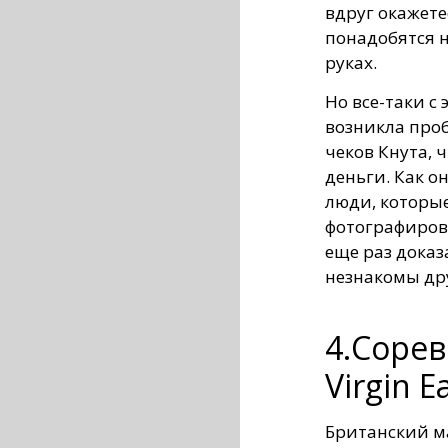
вдруг окажете
понадобятся 
руках.
Но все-таки 
возникла про
чеков Кнута, 
деньги. Как о
люди, которы
фотографиров
еще раз доказ
незнакомы дру
4.Соре
Virgin E
Британский ма