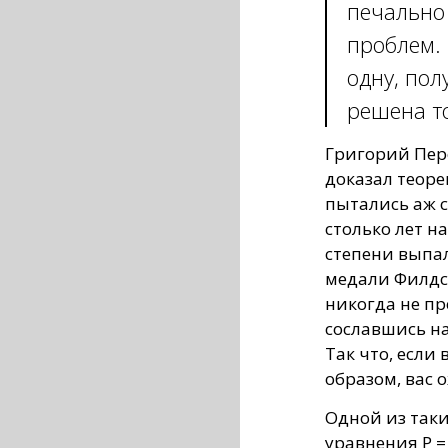
печально
проблем. 
одну, пол
решена то
Григорий Пер
доказал теор
пытались аж с
столько лет н
степени выпал
медали Филдс
никогда не п
сославшись на
Так что, если
образом, вас 
Одной из так
уравнения P =