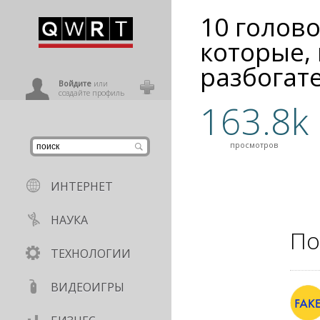
10 голов
иниться
которые,
разбогат
ользователь
Войдите
или
создайте профиль
163.8k
просмотров
ИНТЕРНЕТ
НАУКА
По
ТЕХНОЛОГИИ
ВИДЕОИГРЫ