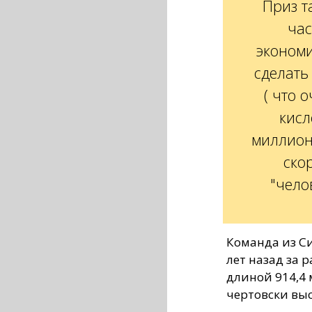
Приз т
час
эконом
сделать
( что 
кисл
миллион
ско
"чело
Команда из Си
лет назад за 
длиной 914,4 м
чертовски выс