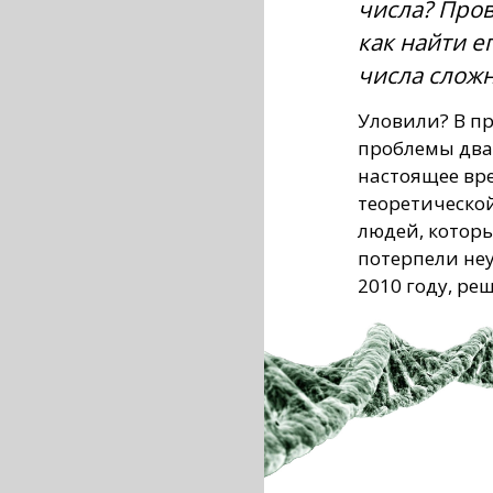
числа? Пров
как найти е
числа сложн
Уловили? В п
проблемы два
настоящее вр
теоретическо
людей, которы
потерпели неу
2010 году, ре