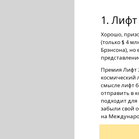
1. Лифт
Хорошо, приз
(только $ 4 м
Брэнсона), но 
представление
Премия Лифт 2
космический л
смысле лифт б
отправить в к
подходит для 
забыли свой о
на Междунаро