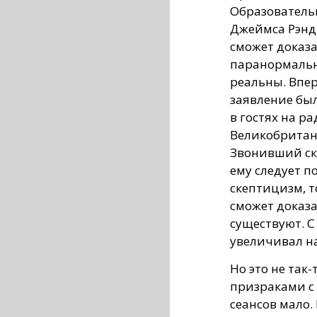
Образователь
Джеймса Рэнд
сможет доказа
паранормаль
реальны. Впер
заявление бы
в гостях на р
Великобритани
Звонивший ска
ему следует п
скептицизм, т
сможет доказ
существуют. С
увеличивал на
Но это не так-
призраками с
сеансов мало