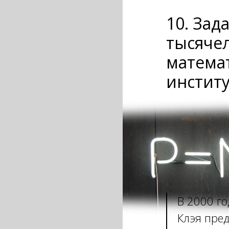
10. Зад
тысяче
матема
институ
В 2000 го
Клэя пред