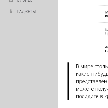
БИЗНЕС
ГАДЖЕТЫ
М
и
К
П
А
г
В мире стол
какие-нибудь
представлен 
можете получ
посидите в 