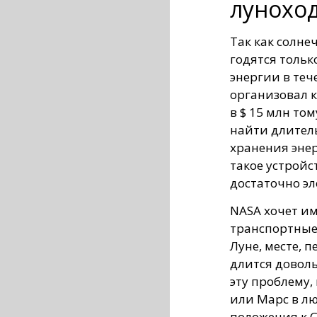
лунохо
Так как солне
годятся тольк
энергии в теч
организовал к
в $ 15 млн том
найти длител
хранения эне
такое устройс
достаточно эл
NASA хочет и
транспортные 
Луне, месте, 
длится доволь
эту проблему,
или Марс в лю
положения к 