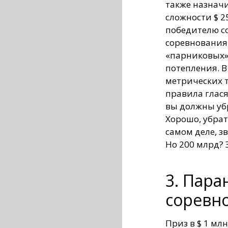
также назнач
сложности $ 
победителю со
соревнования 
«парниковых» 
потепления. В
метрических т
правила глася
вы должны уб
Хорошо, убрат
самом деле, з
Но 200 млрд? 
3. Пар
соревн
Приз в $ 1 мл