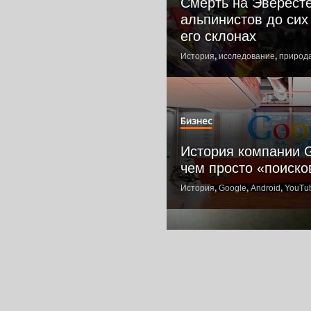
Смерть на Эвересте
альпинистов до сих
его склонах
История
,
исследование
,
природ
Бизнес
История компании G
чем просто «поиско
История
,
Google
,
Android
,
YouTu
Бизнес
IBM: история успех
гиганта»