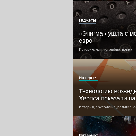
Гаджеты
«Энигма» ушла с мо
евро
История
,
криптография
,
война
Интернет
Технологию возвед
Хеопса показали на
История
,
археология
,
религия
,
о
Интернет