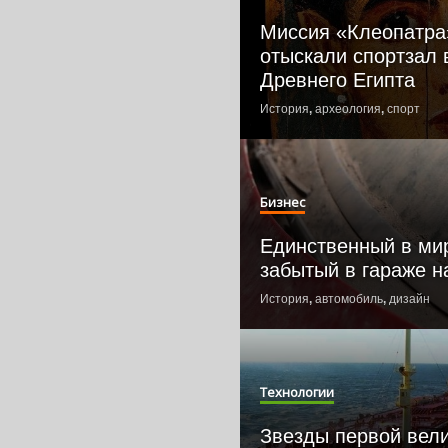
Миссия «Клеопатра
отыскали спортзал
Древнего Египта
История
,
археология
,
спорт
Бизнес
Единственный в мире
забытый в гараже н
История
,
автомобиль
,
дизайн
Технологии
Звезды первой вели