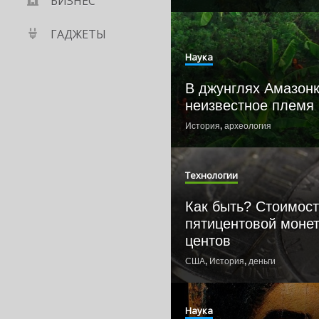
БИЗНЕС
ГАДЖЕТЫ
Наука
В джунглях Амазон
неизвестное племя
История
,
археология
Технологии
Как быть? Стоимост
пятицентовой моне
центов
США
,
История
,
деньги
Наука