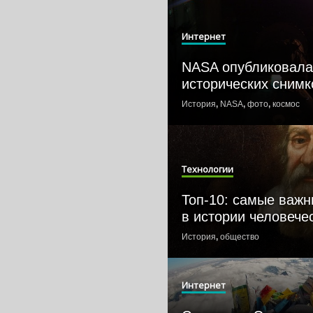
Интернет
NASA опубликовала
исторических снимк
История
,
NASA
,
фото
,
космос
Технологии
Топ-10: самые важн
в истории человече
История
,
общество
Интернет