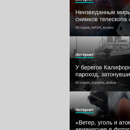
Неизведанные миры
снимков телескопа
История
,
NASA
,
космос
Интернет
У берегов Калифор
пароход, затонувши
История
,
корабль
,
война
Интернет
«Ветер, уголь и ато
авианосцев в фото