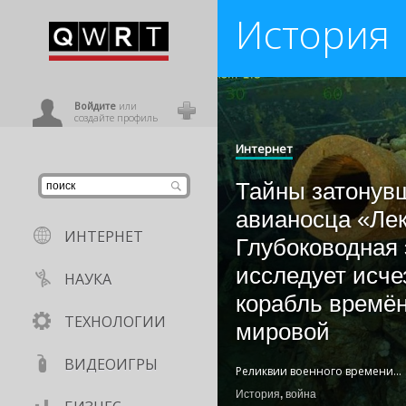
История
иниться
ользователь
Войдите
или
создайте профиль
Интернет
Тайны затонув
авианосца «Лек
ИНТЕРНЕТ
Глубоководная
исследует исч
НАУКА
корабль времё
ТЕХНОЛОГИИ
мировой
ВИДЕОИГРЫ
Реликвии военного времени
...
История
,
война