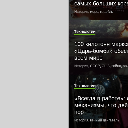
самых больших кор
История
,
море
,
корабль
Технологии
100 килотонн маркс
«Царь-бомба» обес
всём мире
История
,
СССР
,
США
,
война
,
ав
Технологии
«Всегда в работе»:
механизмы, что дей
пор
История
,
вечный двигатель