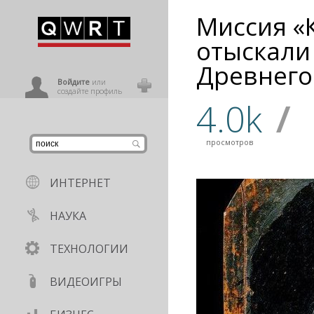
Миссия «
иниться
отыскали
Древнего
ользователь
Войдите
или
создайте профиль
4.0k
/
просмотров
ИНТЕРНЕТ
НАУКА
ТЕХНОЛОГИИ
ВИДЕОИГРЫ