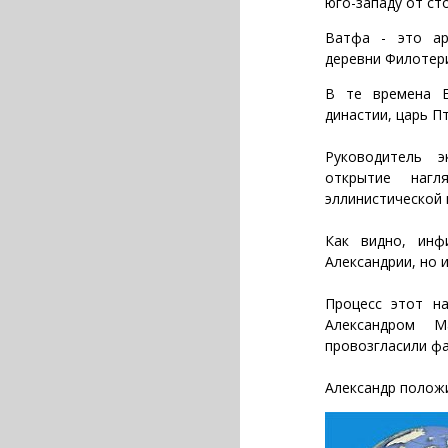
юго-западу от ст
Ватфа - это ар
деревни Филотерис
В те времена Е
династии, царь Пт
Руководитель э
открытие нагл
эллинистической 
Как видно, инф
Александрии, но 
Процесс этот на
Александром М
провозгласили ф
Александр полож