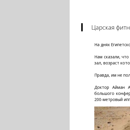
Царская фитн
На днях Египетск
Нам сказали, чт
зал, возраст кот
Правда, им не по
Доктор Айман А
большого конфер
200-метровый ипп