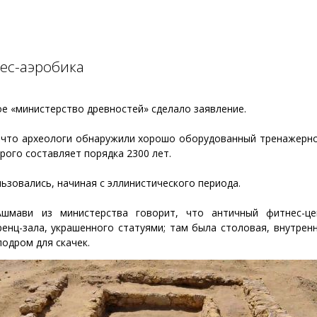
ес-аэробика
ое «министерство древностей» сделало заявление.
о что археологи обнаружили хорошо оборудованный тренажерно
орого составляет порядка 2300 лет.
льзовались, начиная с эллинистического периода.
шмави из министерства говорит, что античный фитнес-це
енц-зала, украшенного статуями; там была столовая, внутрен
одром для скачек.