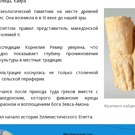
олицы, Каира.
хеологический памятник на месте древней
. Она возникла в в III веке до нашей эры.
гиптом правил представитель македонской
олемей II.
кспедиции Корнелия Ремер уверена, что
ядно показывает глубину проникновения
культуры в местные традиции.
ильтрация коснулась не только столичной
и сельской периферии.
чался после прихода туда греков вместе с
акедонским, которого фиванские жрецы
араоном и воплощением бога Зевса-Амона.
Фрагмент найден
ил начало истории Эллинистического Египта.