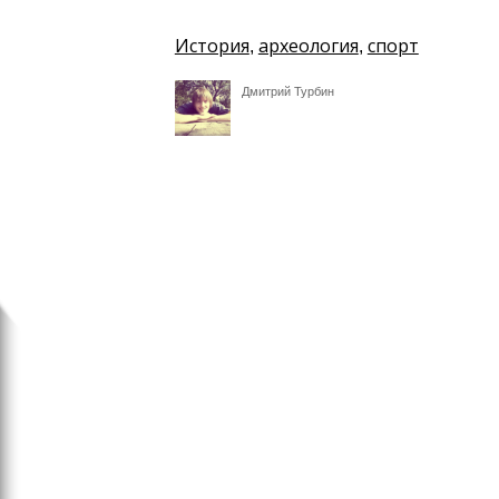
История
археология
спорт
,
,
Дмитрий Турбин
Интернет
Не буду краток: Twitter у
допустимое число символ
сообщениях