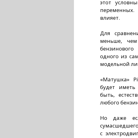
этот условн
переменных.
влияет.
Для сравнен
меньше, чем
бензинового
одного из са
модельной ли
«Матушка» Pi
будет иметь 
быть, естест
любого бензин
Но даже ес
сумасшедшего
с электродви