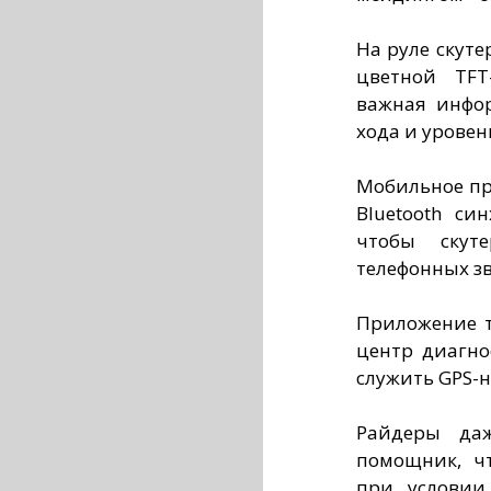
На руле скуте
цветной TFT
важная инфор
хода и уровен
Мобильное при
Bluetooth си
чтобы скут
телефонных з
Приложение т
центр диагно
служить GPS-
Райдеры даж
помощник, ч
при условии