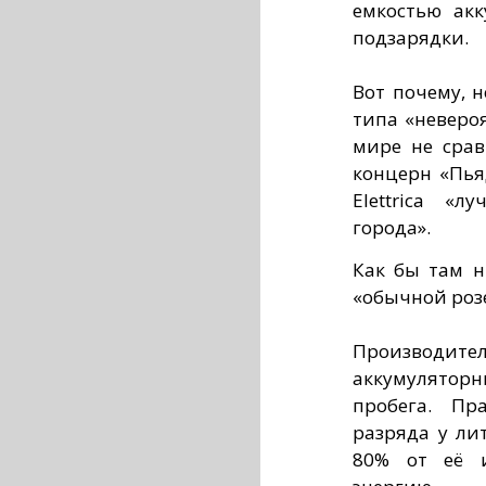
емкостью акк
подзарядки.
Вот почему, 
типа «неверо
мире не срав
концерн «Пья
Elettrica «
города».
Как бы там н
«обычной розе
Производите
аккумулятор
пробега. Пр
разряда у ли
80% от её и