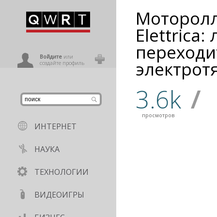
Моторолл
иниться
Elettrica:
переходи
ользователь
Войдите
или
электрот
создайте профиль
3.6k
/
просмотров
ИНТЕРНЕТ
НАУКА
ТЕХНОЛОГИИ
ВИДЕОИГРЫ