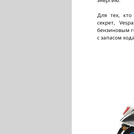
энергию.
Для тех, кт
секрет, Ves
бензиновым ге
с запасом хода