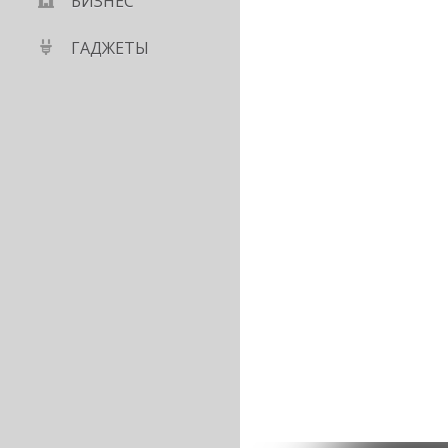
БИЗНЕС
ГАДЖЕТЫ
 зачем основатель
сю землю в пустыне