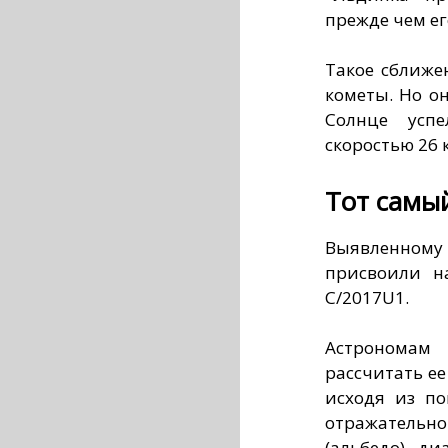
прежде чем ег
Такое сближе
кометы. Но о
Солнце успе
скоростью 26 к
Тот самы
Выявленному
присвоили н
C/2017U1.
Астрономам
рассчитать ее
исходя из по
отражательно
(альбедо), д