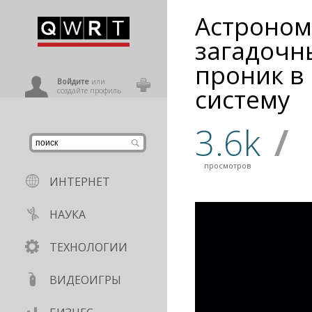
Астроном
иниться
загадочн
проник в
ользователь
Войдите
или
систему
создайте профиль
3.6k
/
просмотров
ИНТЕРНЕТ
НАУКА
ТЕХНОЛОГИИ
ВИДЕОИГРЫ