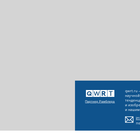
qwrt.ru
научной
тенденц
Партнер Рамблера
и изобр
и нашим 
i
п