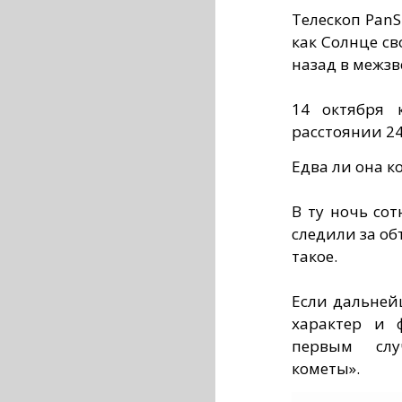
Телескоп PanS
как Солнце с
назад в межзв
14 октября 
расстоянии 2
Едва ли она ко
В ту ночь со
следили за об
такое.
Если дальней
характер и 
первым слу
кометы».