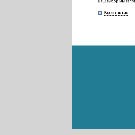
Ваш выбор мы запо
Вконтактик
Интернет
Наука
Интернет
Наука
Наука
Интернет
Технологии
«Тупак», «Соня» и «С
Стоит ли людям
«Марсианин»: науч
Пролёт мимо Юпите
обнаруженным NASA
Преемник «Хаббла» - телес
Сатурн в объективе зонда 
Космический рацион: чем п