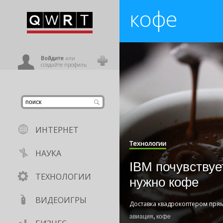
кофе
иниться
ользователь
Войдите
или
создайте профиль
ИНТЕРНЕТ
Технологии
НАУКА
IBM почувствует
ТЕХНОЛОГИИ
нужно кофе
ВИДЕОИГРЫ
Доставка квадрокоптером пря
авиация
,
кофе