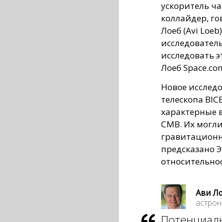
ускоритель ч
коллайдер, г
Лоеб (Avi Loeb
исследовател
исследовать э
Лоеб Space.co
Новое исслед
телескопа BIC
характерные 
CMB. Их могл
гравитационн
предсказано 
относительнос
Ави Ло
астро
Потенциаль