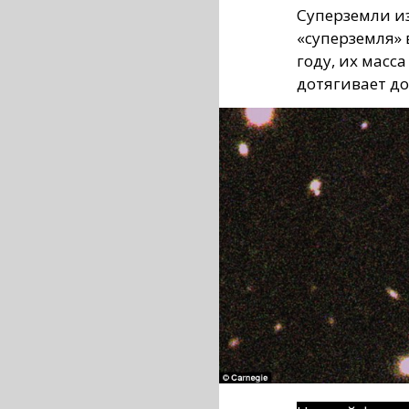
Суперземли из
«суперземля»
году, их масса
дотягивает до