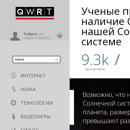
Ученые п
иниться
наличие 
нашей С
ользователь
Войдите
или
системе
создайте профиль
9.3k
/
просмотров
ИНТЕРНЕТ
НАУКА
Возможно, что 
Солнечной сис
ТЕХНОЛОГИИ
планета, разме
ВИДЕОИГРЫ
превышают раз