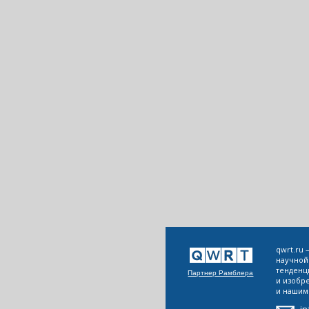
qwrt.ru
научной
тенденц
Партнер Рамблера
и изобр
и нашим 