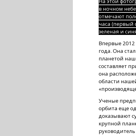
На этой фото
в ночном небе
отмечают пол
часа (первый 
зеленая и синя
Впервые 2012 
года. Она ста
планетой наш
составляет пр
она расположе
области наше
«производяще
Ученые предпо
орбита еще о
доказывают с
крупной план
руководитель