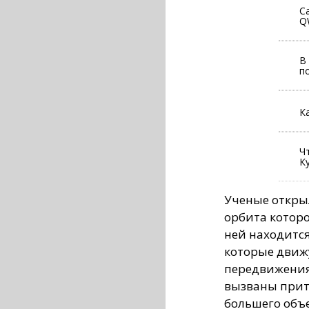
С
Q
В
п
К
Ч
К
Ученые откры
орбита которо
ней находится
которые движу
передвижения
вызваны прит
большего объ