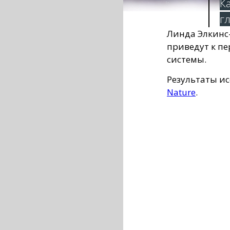
К
г
Линда Элкинс-
приведут к п
системы.
Результаты и
Nature
.