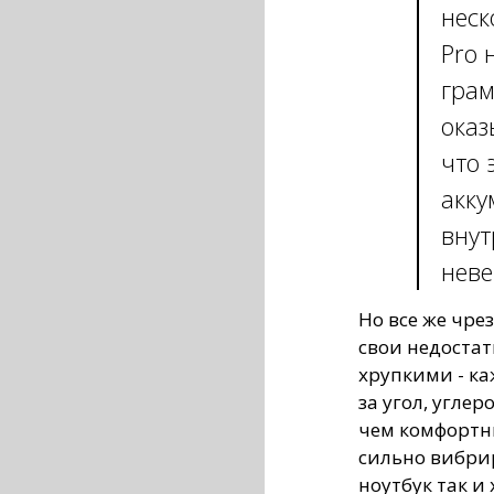
неск
Pro 
грам
оказ
что 
акку
внут
неве
Но все же чре
свои недостат
хрупкими - ка
за угол, угле
чем комфортн
сильно вибрир
ноутбук так и 