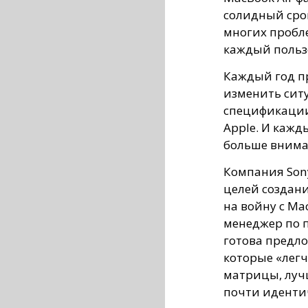
солидный сро
многих пробле
каждый польз
Каждый год п
изменить ситу
спецификации
Apple. И кажд
больше внима
Компания Sony
целей создани
на войну с Mac
менеджер по 
готова предло
которые «легч
матрицы, луч
почти иденти