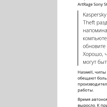
ArtRage Sony S
Kaspersky 
Theft ра
напомина
компьютер
обновите
Хорошо, 
могут быт
Haswell, чипы 
обещают боль
производител
работы.
Время автоно
выросло. К п