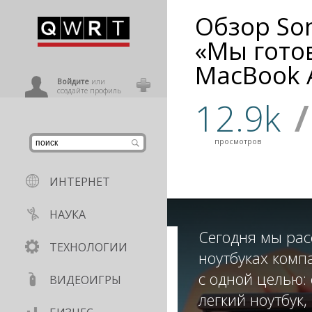
Обзор Son
иниться
«Мы гото
MacBook A
ользователь
Войдите
или
создайте профиль
12.9k
/
просмотров
ИНТЕРНЕТ
НАУКА
Сегодня мы рас
ТЕХНОЛОГИИ
ноутбуках комп
с одной целью: 
ВИДЕОИГРЫ
легкий ноутбук,