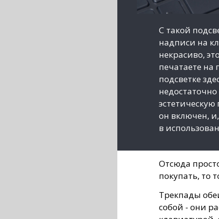
С такой подсв
надписи на кл
некрасиво, эт
печатаете на 
подсветке зде
недостаточно 
эстетическую 
он включен, и,
в использова
Отсюда прост
покупать, то т
Трекпады обе
собой - они р