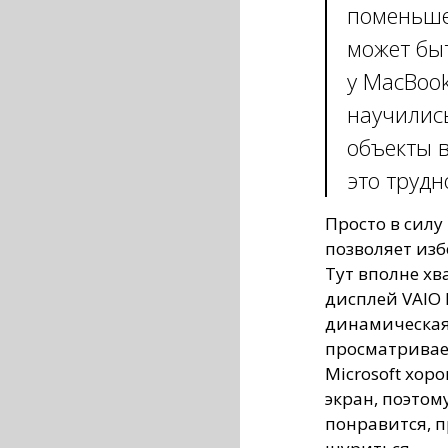
поменьше
может быт
у MacBook
научилис
объекты в
это трудн
Просто в силу
позволяет изб
Тут вполне хв
дисплей VAIO 
динамическая
просматривает
Microsoft хор
экран, поэтом
понравится, 