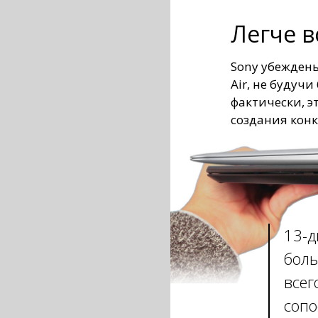
Легче в
Sony убежден
Air, не будучи
фактически, э
создания кон
13-д
бол
всег
сопо