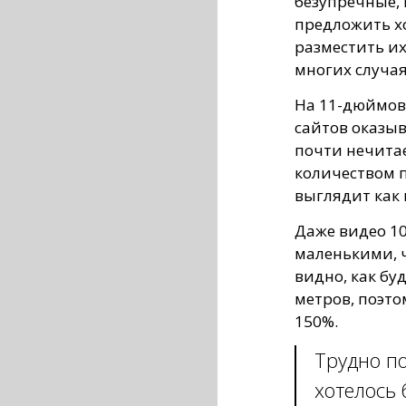
безупречные, н
предложить х
разместить их
многих случая
На 11-дюймово
сайтов оказы
почти нечита
количеством п
выглядит как 
Даже видео 10
маленькими, ч
видно, как бу
метров, поэто
150%.
Трудно по
хотелось