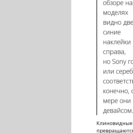
обзоре на
моделях
видно дв
синие
наклейки
справа,
но Sony г
или сере
соответст
конечно, 
мере они 
девайсом
Клиновидные 
превращаются 