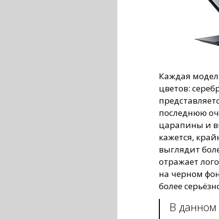
Каждая модель
цветов: сере
представляетс
последнюю оче
царапины и вм
кажется, край
выглядит бол
отражает лого
на черном фон
более серьёзн
В данном