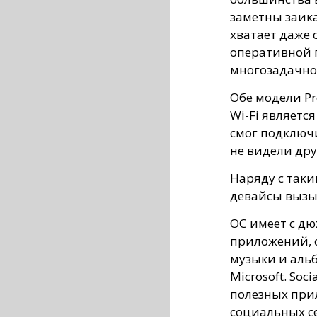
заметны заик
хватает даже 
оперативной 
многозадачно
Обе модели P
Wi-Fi являетс
смог подключи
не видели дру
Наряду с так
девайсы вызы
ОС имеет с д
приложений, 
музыки и альб
Microsoft. Soc
полезных прил
социальных с