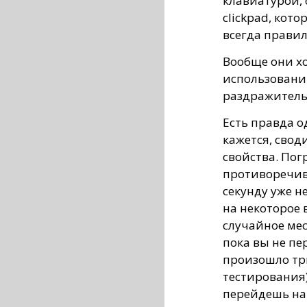
клавиатурой, 
clickpad, кото
всегда правил
Вообще они х
использовании
раздражитель
Есть правда о
кажется, свод
свойства. По
противоречивы
секунду уже н
на некоторое 
случайное мес
пока вы не пе
произошло тр
тестирования)
перейдешь на