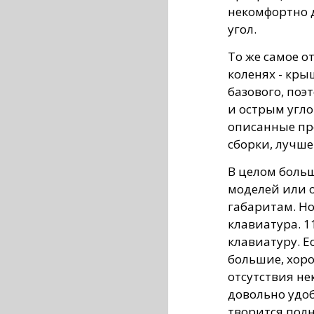
некомфортно д
угол.
То же самое о
коленях - кр
базового, поэ
и острым угло
описанные пр
сборки, лучше
В целом больш
моделей или 
габаритам. Но
клавиатура. 
клавиатуру. 
большие, хоро
отсутствия н
довольно удо
творится пол