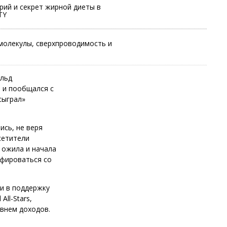
рий и секрет жирной диеты в
TY
молекулы, сверхпроводимость и
ольд
 и пообщался с
«сыграл»
ись, не веря
сетители
 ожила и начала
афироваться со
ии в поддержку
ll-Stars,
овнем доходов.