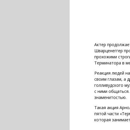
Актер продолжает
Шварценеггер пр
прохожими строг
Терминатора в м
Реакция людей на
своим глазам, а 
голливудского му
с ними общаться.
знаменитостью.
Такая акция Арно
пятой части «Терм
которая занимает