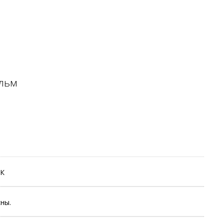
ильм
НК
ны.