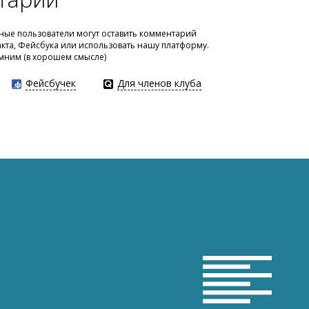
ые пользователи могут оставить комментарий
акта, Фейсбука или использовать нашу платформу.
мним (в хорошем смысле)
Фейсбучек
Для членов клуба
