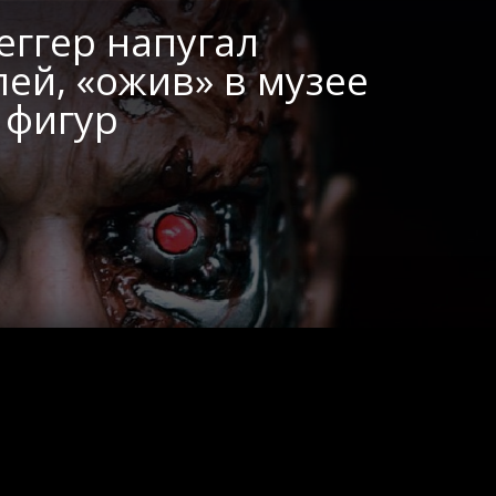
ггер напугал
ей, «ожив» в музее
 фигур