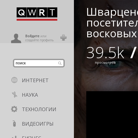
Шварцене
иниться
посетител
восковых
ользователь
Войдите
или
создайте профиль
39.5k
/
просмотров
ИНТЕРНЕТ
НАУКА
ТЕХНОЛОГИИ
ВИДЕОИГРЫ