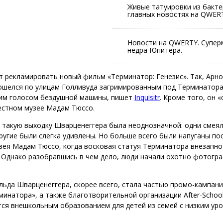
Живые татуировки из бакте
главных новостях на QWER
Новости на QWERTY. Супер
недра Юпитера.
 рекламировать новый фильм «Терминатор: Генезис». Так, Арн
ошелся по улицам Голливуда загримированным под Терминатора
им голосом бездушной машины, пишет
Inquisitr
. Кроме того, он 
естном музее Мадам Тюссо.
 такую выходку Шварценеггера была неоднозначной: одни смеял
другие были слегка удивлены. Но больше всего были напуганы по
зея Мадам Тюссо, когда восковая статуя Терминатора внезапно
 Однако разобравшись в чем дело, люди начали охотно фотогр
льда Шварценеггера, скорее всего, стала частью промо-кампан
инатора», а также благотворительной организации After-School A
ся внешкольным образованием для детей из семей с низким ур