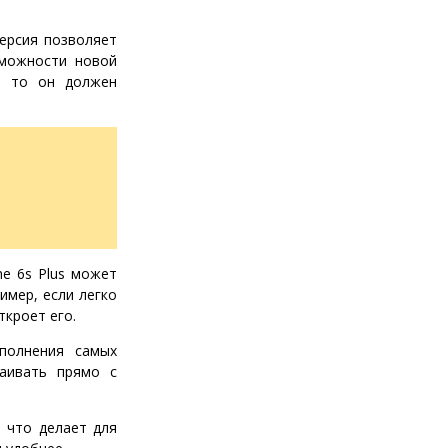
версия позволяет
зможности новой
N, то он должен
ne 6s Plus может
имер, если легко
ткроет его.
полнения самых
раивать прямо с
, что делает для