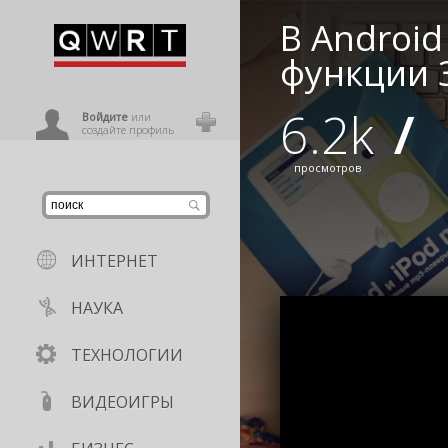
В Android
иниться
функции 3
6.2k
/
ользователь
Войдите
или
создайте профиль
просмотров
ИНТЕРНЕТ
НАУКА
ТЕХНОЛОГИИ
ВИДЕОИГРЫ