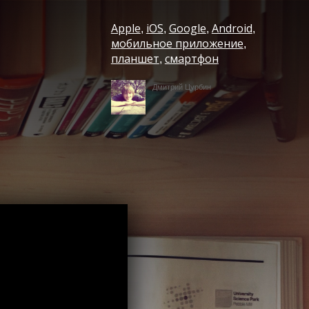
Apple
iOS
Google
Android
,
,
,
,
мобильное приложение
,
планшет
смартфон
,
Дмитрий Цурбин