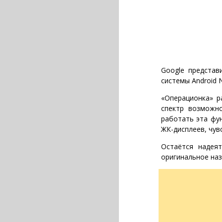
Google представ
системы Android N
«Операционка» р
спектр возможно
работать эта фун
ЖК-дисплеев, чув
Остаётся надеят
оригинальное наз