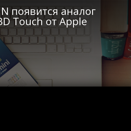
 N появится аналог
D Touch от Apple