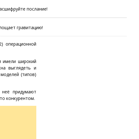
асшифруйте послание!
глощает гравитацию!
2) операционной
и имели широкий
жна выглядеть и
 моделей (типов)
я неё придумают
то конкурентом.