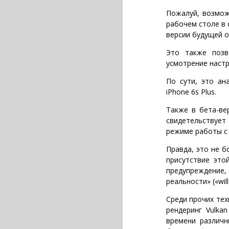
Пожалуй, возмож
рабочем столе в 
версии будущей 
Это также позв
усмотрение настр
По сути, это ан
iPhone 6s Plus.
Также в бета-ве
свидетельствуе
режиме работы с
Правда, это не б
присутствие это
предупреждение,
реальности» («will 
Среди прочих тех
рендеринг Vulka
времени различн