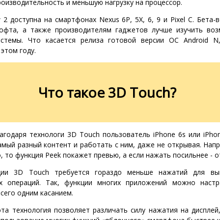
оизводительность и меньшую нагрузку на процессор.
w 2 доступна на смартфонах Nexus 6P, 5X, 6, 9 и Pixel C. Бета-
офта, а также производителям гаджетов лучше изучить во
истемы. Что касается релиза готовой версии ОС Android 
 этом году.
Что такое 3D Touch?
агодаря технологи 3D Touch пользователь iPhone 6s или iPho
мый разный контент и работать с ним, даже не открывая. Напр
, то функция Peek покажет превью, а если нажать посильнее - о
ции 3D Touch требуется гораздо меньше нажатий для вы
ых операций. Так, функции многих приложений можно наст
всего одним касанием.
эта технология позволяет различать силу нажатия на дисплей