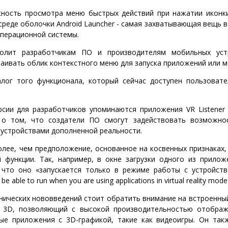
ность просмотра меню быстрых действий при нажатии иконк
среде оболочки Android Launcher - самая захватывающая вещь в
операционной системы.
олит разработчикам ПО и производителям мобильных уст
аивать облик контекстного меню для запуска приложений или м
алог того функционала, который сейчас доступен пользовате
рсии для разработчиков упоминаются приложения VR Listener 
т о том, что создатели ПО смогут задействовать возможн
 устройствами дополненной реальности.
олее, чем предположение, основанное на косвенных признаках
й функции. Так, например, в окне загрузки одного из прилож
 что оно «запускается только в режиме работы с устройст
be able to run when you are using applications in virtual reality mode
нических нововведений стоит обратить внимание на встроенны
n 3D, позволяющий с высокой производительностью отобра
ые приложения с 3D-графикой, такие как видеоигры. Он так