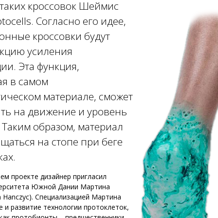
таких кроссовок Шеймис
tocells. Согласно его идее,
онные кроссовки будут
нкцию усиления
ии. Эта функция,
я в самом
ическом материале, сможет
ть на движение и уровень
 Таким образом, материал
лщаться на стопе при беге
ах.
оем проекте дизайнер пригласил
ерситета Южной Дании Мартина
in Hanczyc). Специализацией Мартина
е и развитие технологии протоклеток,
 как протобионты – предшественники