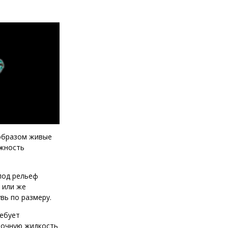
 образом живые
ажность
под рельеф
 или же
вь по размеру.
ребует
точную жидкость