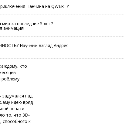
приключения Панчина на QWERTY
 мир за последние 5 лет?
я анимация!
ЧНОСТЬ? Научный взгляд Андрея
каждому, кто
месяцев
 проблему
– задумался над
 Саму идею вряд
ьной печати
ло то, что 3D-
, способного к