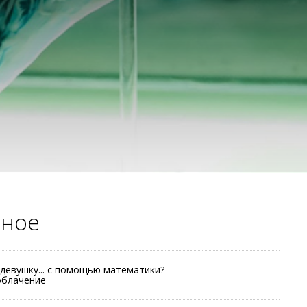
рное
 девушку... с помощью математики?
облачение