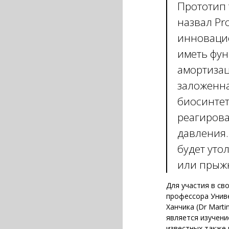
Прототип 
назвал Pro
инноваци
иметь фу
амортизац
заложенна
биосинтет
реагирова
давления.
будет уто
или прыжк
Для участия в св
профессора Унив
Ханчика (Dr Mart
является изучени
известных также