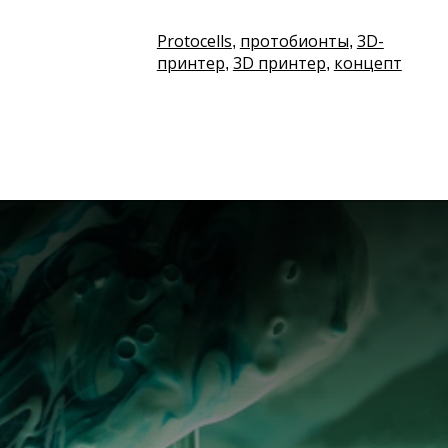
Protocells
протобионты
3D-
,
,
принтер
3D принтер
концепт
,
,