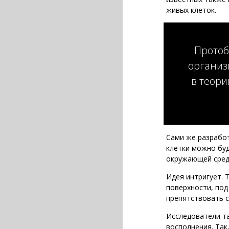
живых клеток.
Протоб
организ
в теори
Сами же разработ
клетки можно буд
окружающей сред
Идея интригует. 
поверхности, под
препятствовать с
Исследователи т
восполнения. Та