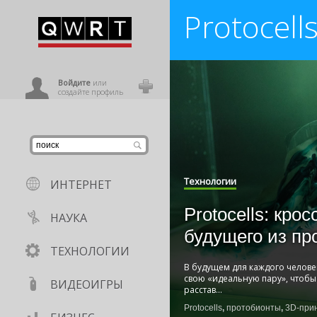
Protocell
иниться
ользователь
Войдите
или
создайте профиль
Технологии
ИНТЕРНЕТ
Protocells: крос
НАУКА
будущего из пр
ТЕХНОЛОГИИ
В будущем для каждого челове
свою «идеальную пару», чтобы
ВИДЕОИГРЫ
расстав
...
Protocells
,
протобионты
,
3D-при