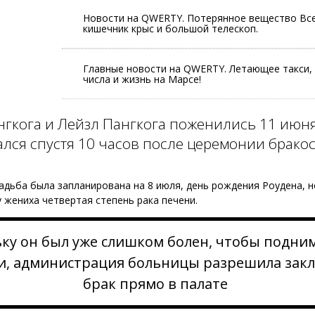
Новости на QWERTY. Потерянное вещество Все
кишечник крыс и большой телескоп.
Главные новости на QWERTY. Летающее такси, 
числа и жизнь на Марсе!
нгкога и Лейзл Пангкога поженились 11 июня
лся спустя 10 часов после церемонии брако
адьба была запланирована на 8 июля, день рождения Роудена, н
у жениха четвертая степень рака печени.
ку он был уже слишком болен, чтобы подним
и, администрация больницы разрешила зак
брак прямо в палате