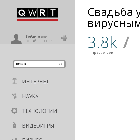
Свадьба 
иниться
вирусным
3.8k
/
ользователь
Войдите
или
создайте профиль
просмотров
ИНТЕРНЕТ
НАУКА
ТЕХНОЛОГИИ
ВИДЕОИГРЫ