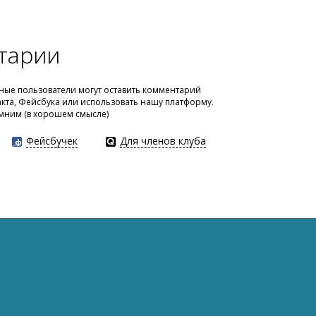
тарии
ые пользователи могут оставить комментарий
акта, Фейсбука или использовать нашу платформу.
мним (в хорошем смысле)
Фейсбучек
Для членов клуба