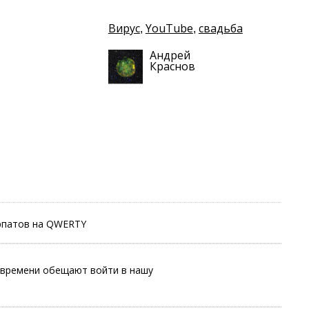
Вирус
YouTube
свадьба
,
,
Андрей
Краснов
урпатов на QWERTY
 времени обещают войти в нашу