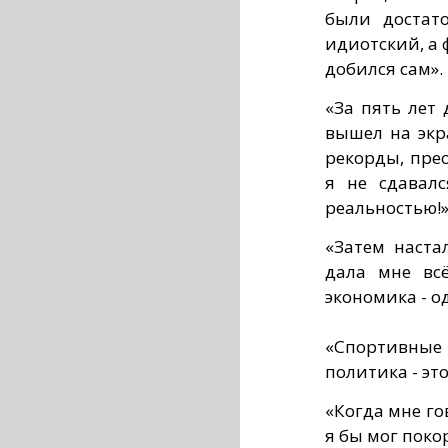
были достат
идиотский, а 
добился сам».
«За пять лет 
вышел на экр
рекорды, пре
я не сдавал
реальностью!»
«Затем наста
дала мне всё
экономика - о
«Спортивные 
политика - это
«Когда мне го
я бы мог поко