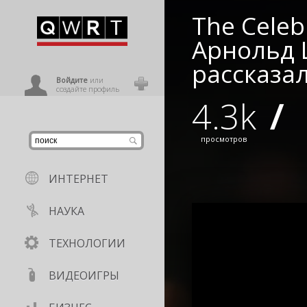
The Celebr
иниться
Арнольд 
рассказал
ользователь
Войдите
или
создайте профиль
4.3k
/
просмотров
ИНТЕРНЕТ
НАУКА
ТЕХНОЛОГИИ
ВИДЕОИГРЫ