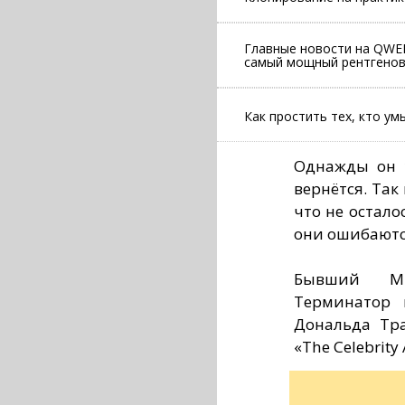
Главные новости на QWER
самый мощный рентгеновс
Как простить тех, кто у
Однажды он у
вернётся. Так 
что не остало
они ошибаются
Бывший Ми
Терминатор 
Дональда Тр
«The Celebrity 