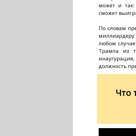
может и так:
сможет выигра
По словам пр
миллиардеру 
любом случае
Трампа из т
инаугураци
должность пр
Что 