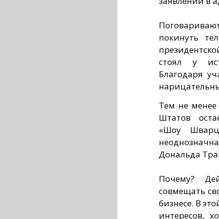
заявлений в а
Поговарива
покинуть те
президентско
стоял у ист
Благодаря уч
нарицательн
Тем не менее
Штатов оста
«Шоу Шварце
неоднозначн
Дональда Тра
Почему? Де
совмещать св
бизнесе. В это
интересов, х