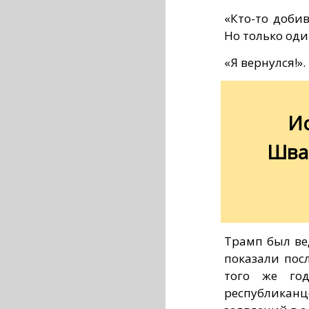
«Кто-то добив
Но только оди
«Я вернулся!».
Ис
Шва
Трамп был ве
показали пос
того же год
республика