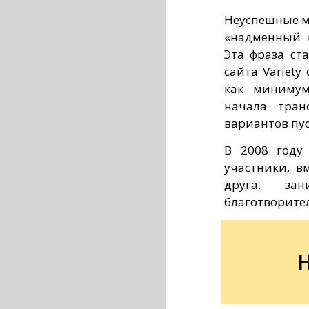
Неуспешные м
«надменный п
Эта фраза ст
сайта Variety
как минимум
начала тран
вариантов пус
В 2008 году
участники, в
друга, за
благотворите
Н