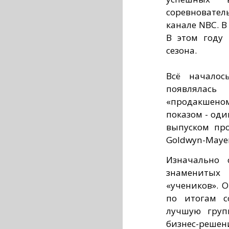
соревновате
канале NBC. В
В этом году 
сезона.
Всё началос
появлялась
«продакшено
показом - оди
выпуском про
Goldwyn-Mayer 
Изначально 
знаменитых
«учеников». 
по итогам с
лучшую груп
бизнес-решен