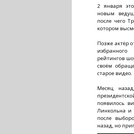
2 января эт
новым ведущ
после чего Т
котором высм
Позже актёр 
избранного
рейтингов шоу
своём обращ
старое видео.
Месяц назад
президентско
появилось в
Линкольна и 
после выбор
назад, но при