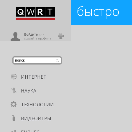
быстро
иниться
Разрушаем мифы в голове: тол
пирацетам
,
таблетки
,
ноотропы
ользователь
Войдите
или
создайте профиль
ИНТЕРНЕТ
НАУКА
ТЕХНОЛОГИИ
ВИДЕОИГРЫ