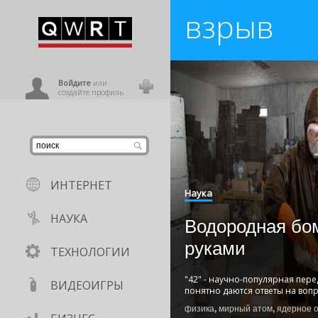
взрыв
иниться
ользователь
Войдите
или
создайте профиль
ИНТЕРНЕТ
Наука
НАУКА
Водородная бо
руками
ТЕХНОЛОГИИ
"42" - научно-популярная пере
ВИДЕОИГРЫ
понятно даются ответы на вопр
физика
,
мирный атом
,
ядерное 