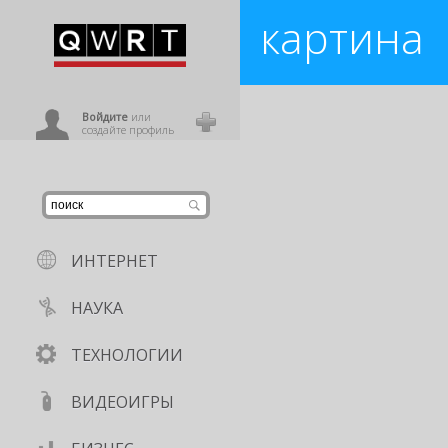
картина
иниться
...
картина
,
Эрмитаж
,
подделка
,
ху
ользователь
Войдите
или
создайте профиль
ИНТЕРНЕТ
НАУКА
ТЕХНОЛОГИИ
ВИДЕОИГРЫ