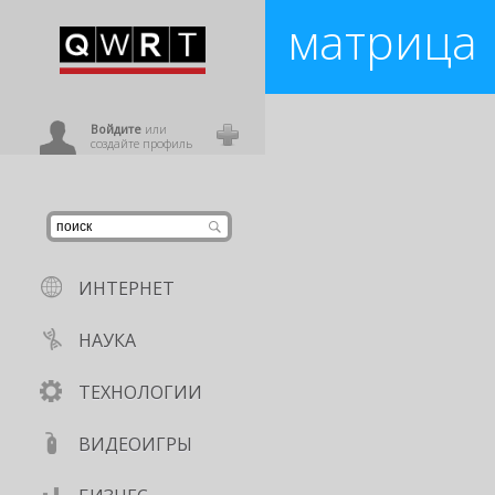
матрица
иниться
Если недавние измерения косми
матрица
,
симуляция
,
космос
ользователь
Войдите
или
создайте профиль
ИНТЕРНЕТ
НАУКА
ТЕХНОЛОГИИ
ВИДЕОИГРЫ