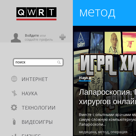
метод
иниться
ользователь
Войдите
или
создайте профиль
Наука
ИНТЕРНЕТ
Лапароскопия. 
НАУКА
хирургов онлай
ТЕХНОЛОГИИ
Вместе с опытными врачами м
самую сложную компьютерную 
ВИДЕОИГРЫ
Лапароскопи
...
медицина
,
метод
,
операция