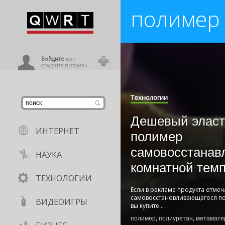
полимер
иниться
ользователь
Войдите
или
создайте профиль
Технологии
Дешевый элас
ИНТЕРНЕТ
полимер
самовосстанав
НАУКА
комнатной тем
ТЕХНОЛОГИИ
Если в рекламе продукта отме
самовосстановливающегося пок
ВИДЕОИГРЫ
вы купите
...
полимер
,
полиуретан
,
метамате