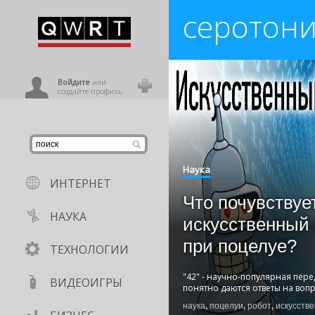
серотон
иниться
ользователь
Войдите
или
создайте профиль
Наука
ИНТЕРНЕТ
Что почувствуе
НАУКА
искусственный 
при поцелуе?
ТЕХНОЛОГИИ
"42" - научно-популярная пере
ВИДЕОИГРЫ
понятно даются ответы на вопр
наука
,
поцелуи
,
робот
,
искусств