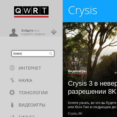
Crysis
иниться
ользователь
Войдите
или
создайте профиль
ИНТЕРНЕТ
Видеоигры
НАУКА
Crysis 3 в нев
разрешении 8K
ТЕХНОЛОГИИ
Хотите узнать, во что вы будете 
ВИДЕОИГРЫ
или Xbox Two в следующем дес
Crysis
,
8K