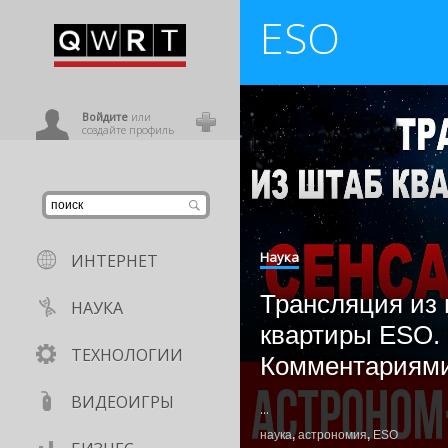
ESO
иниться
ользователь
Войдите
или
создайте профиль
Наука
ИНТЕРНЕТ
Трансляция из
НАУКА
квартиры ESO.
ТЕХНОЛОГИИ
Комментариями
ВИДЕОИГРЫ
...
наука
,
астрономия
,
ESO