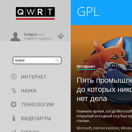
GPL
иниться
ользователь
Войдите
или
создайте профиль
Интернет
ИНТЕРНЕТ
Пять промышле
до которых ни
НАУКА
нет дела
ТЕХНОЛОГИИ
Помните время, когда Microsoft
открытый исходный код был к
ВИДЕОИГРЫ
стычки
...
Microsoft
,
internet explorer
,
Windo