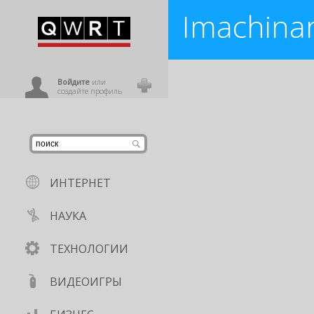
Imachina
иниться
Imachinarium – удивительный р
Imachinarium
,
Вселенная
ользователь
Войдите
или
создайте профиль
ИНТЕРНЕТ
НАУКА
ТЕХНОЛОГИИ
ВИДЕОИГРЫ