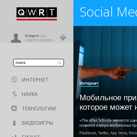
Social Me
иниться
ользователь
Войдите
или
создайте профиль
ИНТЕРНЕТ
Интернет
НАУКА
Мобильное при
которое может 
ТЕХНОЛОГИИ
«The After School» является од
ВИДЕОИГРЫ
новинок в мире мобильных п
Facebook
,
Twitter
,
App Store
,
Soci