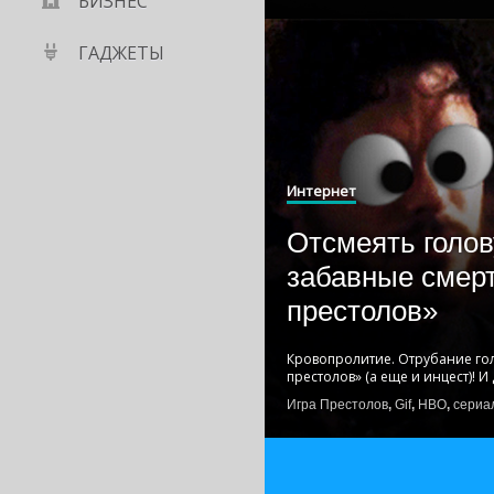
БИЗНЕС
ГАДЖЕТЫ
Интернет
Отсмеять голов
забавные смер
престолов»
Кровопролитие. Отрубание голо
престолов» (а еще и инцест)! И
Игра Престолов
,
Gif
,
HBO
,
сериа