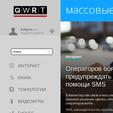
массовы
иниться
ользователь
Войдите
или
создайте профиль
Интернет
ИНТЕРНЕТ
Операторов об
предупреждать
НАУКА
помощи SMS
ТЕХНОЛОГИИ
В Министерстве связи и масс
приняли решение сделать обя
ВИДЕОИГРЫ
операторов моби
...
SMS
,
законодательство
,
массов