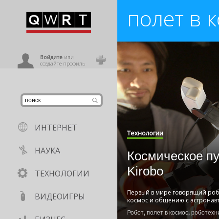
полет в 
иниться
ользователь
Войдите
или
создайте профиль
ИНТЕРНЕТ
Технологии
НАУКА
Космическое п
Kirobo
ТЕХНОЛОГИИ
Первый в мире говорящий робот
ВИДЕОИГРЫ
космос и общению с астронав
Робот
,
полет в космос
,
роботехн