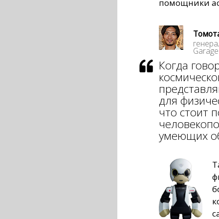
помощники ас
Томот
генера
Garage
Когда говор
космическо
представл
для физиче
что стоит 
человекоп
умеющих о
Т
ф
б
к
с