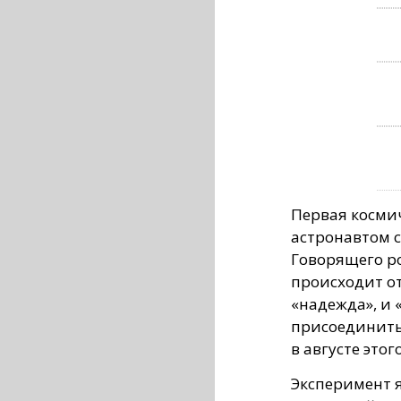
Первая косми
астронавтом с
Говорящего ро
происходит от
«надежда», и «
присоединитьс
в августе этог
Эксперимент 