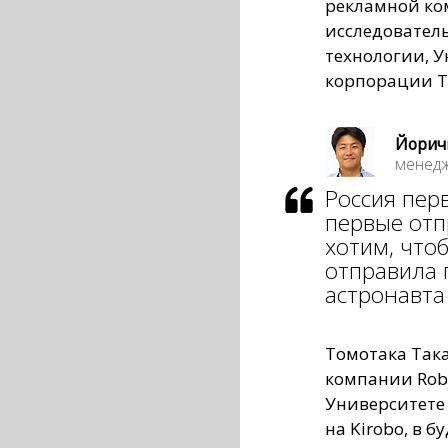
рекламной ко
исследователь
технологии, У
корпорации To
Йорич
менедж
Россия пер
первые отп
хотим, что
отправила 
астронавта
Томотака Так
компании Rob
Университете 
на Kirobo, в 