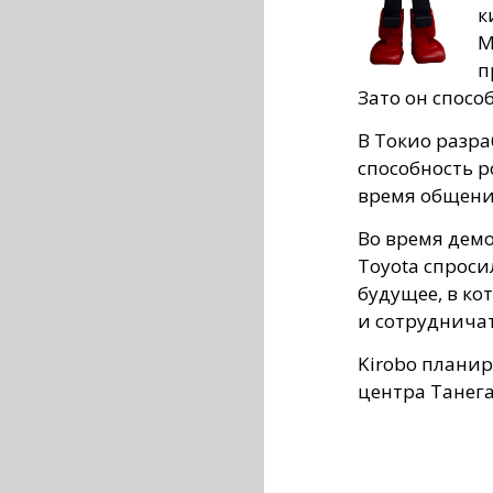
к
M
п
Зато он спосо
В Токио разр
способность 
время общени
Во время дем
Toyota спросил
будущее, в ко
и сотрудничать
Kirobo планир
центра Танега