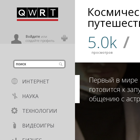
Космичес
иниться
путешест
5.0k
/
ользователь
Войдите
или
создайте профиль
просмотров
Первый в мире
ИНТЕРНЕТ
готовится к зап
НАУКА
общению с аст
ТЕХНОЛОГИИ
ВИДЕОИГРЫ