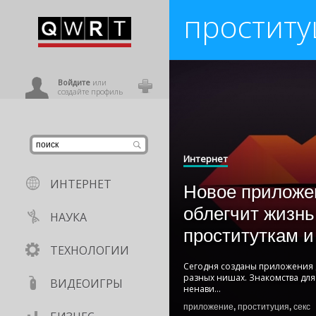
проститу
иниться
ользователь
Войдите
или
создайте профиль
Интернет
ИНТЕРНЕТ
Новое приложе
облегчит жизнь
НАУКА
проституткам и
ТЕХНОЛОГИИ
Сегодня созданы приложения д
разных нишах. Знакомства для
ВИДЕОИГРЫ
ненави
...
приложение
,
проституция
,
секс