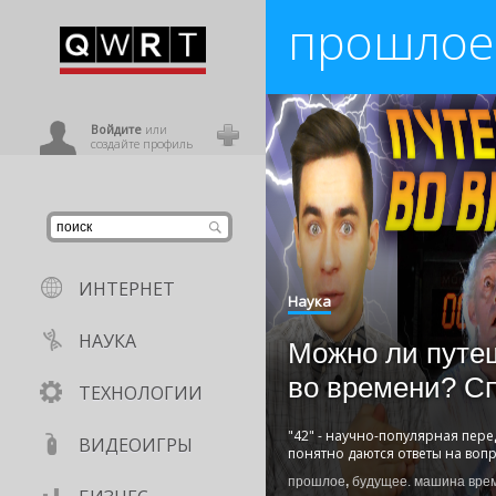
прошлое
иниться
ользователь
Войдите
или
создайте профиль
ИНТЕРНЕТ
Наука
НАУКА
Можно ли путе
во времени? С
ТЕХНОЛОГИИ
"42" - научно-популярная пере
ВИДЕОИГРЫ
понятно даются ответы на вопр
прошлое
,
будущее. машина вре