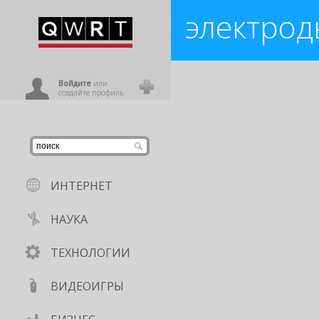
электрод
иниться
Разрушаем мифы в голове: тол
медицина
,
лоботомия
,
доктор
,
ж
ользователь
Войдите
или
создайте профиль
ИНТЕРНЕТ
НАУКА
ТЕХНОЛОГИИ
ВИДЕОИГРЫ