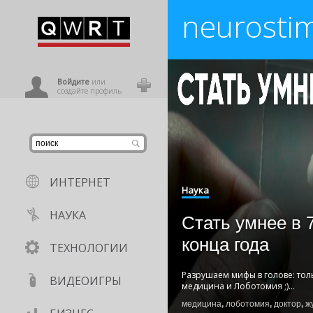
neurostim
иниться
ользователь
Войдите
или
создайте профиль
ИНТЕРНЕТ
Наука
НАУКА
Стать умнее в 7
конца года
ТЕХНОЛОГИИ
Разрушаем мифы в голове: тол
ВИДЕОИГРЫ
медицина и Лоботомия ;)
...
медицина
,
лоботомия
,
доктор
,
ж