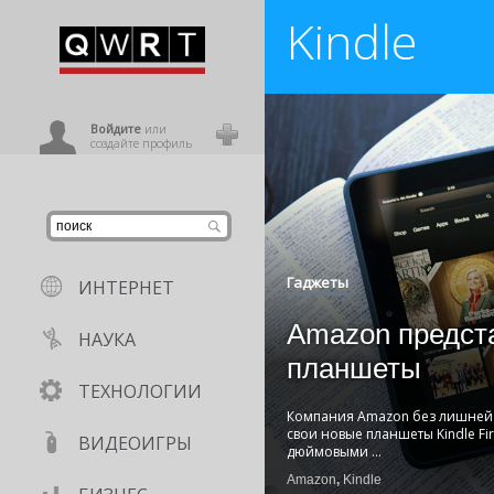
Kindle
иниться
ользователь
Войдите
или
создайте профиль
Гаджеты
ИНТЕРНЕТ
Amazon предст
НАУКА
планшеты
ТЕХНОЛОГИИ
Компания Amazon без лишней
свои новые планшеты Kindle Fire
ВИДЕОИГРЫ
дюймовыми
...
Amazon
,
Kindle