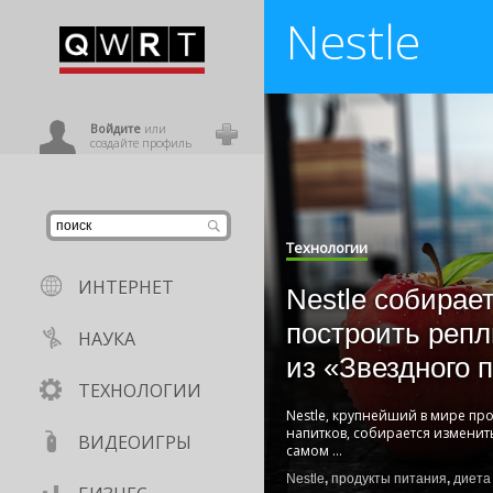
Nestle
иниться
ользователь
Войдите
или
создайте профиль
Технологии
ИНТЕРНЕТ
Nestle собирае
построить реп
НАУКА
из «Звездного 
ТЕХНОЛОГИИ
Nestle, крупнейший в мире пр
напитков, собирается изменит
ВИДЕОИГРЫ
самом
...
Nestle
,
продукты питания
,
диета