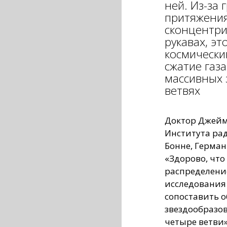
ней. Из-за
притяжения
сконцентри
рукавах, эт
космически
сжатие газ
массивных 
ветвях
Доктор Джеймс
Института ра
Бонне, Герман
«Здорово, чт
распределени
исследования
сопоставить 
звездообразо
четыре ветви»