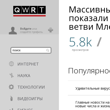
Массивны
иниться
показали
ветви Мл
ользователь
Войдите
или
создайте профиль
5.8k
/
просмотров
ИНТЕРНЕТ
Популярно
НАУКА
ТЕХНОЛОГИИ
Удивительные вирус
ВИДЕОИГРЫ
Главные новости на
новые числа и жизнь