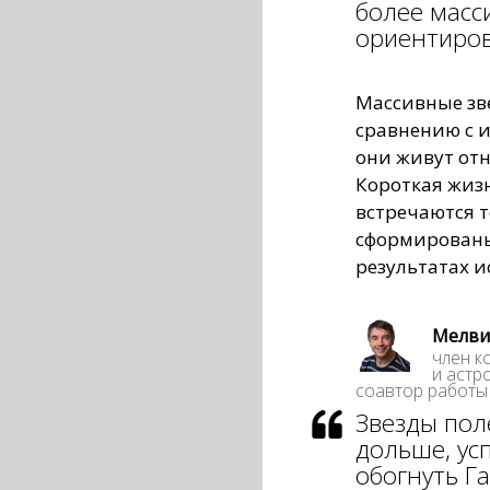
более масс
ориентиро
Массивные зве
сравнению с и
они живут отн
Короткая жизн
встречаются т
сформированы
результатах и
Мелвин
член к
и астр
соавтор работы
Звезды пол
дольше, ус
обогнуть Га