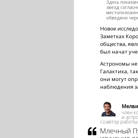
Здесь показа
звезд соглас
местоположен
обведено чер
Новое исслед
Заметках Кор
общества, явл
был начат уч
Астрономы не 
Галактика, так
они могут опр
наблюдения за
Мелвин
член к
и астр
соавтор работы
Млечный Пу