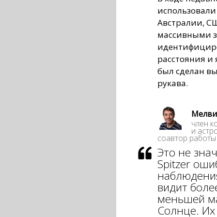
использовали 
Австралии, СШ
массивными з
идентифициро
расстояния и 
был сделан вы
рукава.
Мелвин
член к
и астр
соавтор работы
Это не знач
Spitzer оши
наблюдения
видит боле
меньшей ма
Солнце. Их