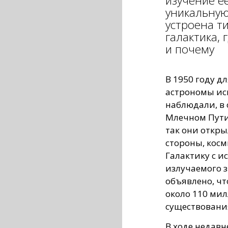
изучение е
уникальную
устроена т
галактика, 
и почему
В 1950 году д
астрономы ис
наблюдали, в 
Млечном Пути
так они откры
стороны, косм
Галактику с и
излучаемого з
объявлено, ч
около 110 мил
существования
В ходе недав