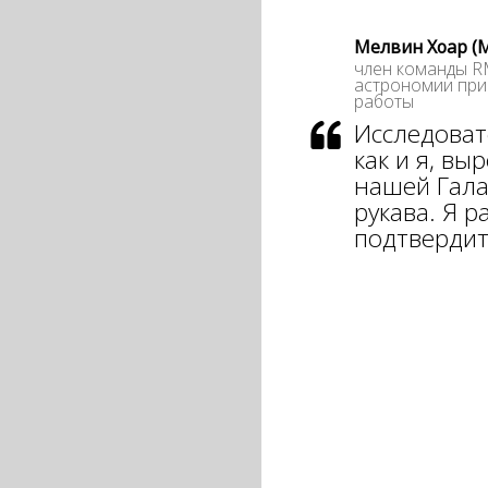
Мелвин Хоар (M
член команды R
астрономии при
работы
Исследоват
как и я, вы
нашей Гала
рукава. Я р
подтвердит