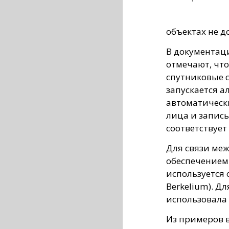
объектах не д
В документаци
отмечают, чт
спутниковые с
запускается а
автоматическ
лица и записы
соответствует
Для связи ме
обеспечением
используется 
Berkelium). Д
использовала 
Из примеров 