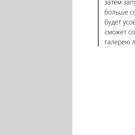
затем зап
больше с
будет ус
сможет с
галерею 