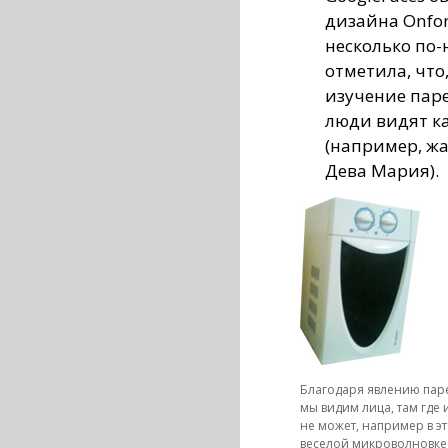
дизайна Onfor
несколько по-
отметила, что,
изучение паре
люди видят ка
(например, ж
Дева Мария).
Благодаря явлению па
мы видим лица, там где 
не может, например в э
веселой микроволновке