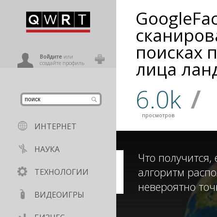
GoogleFac
иниться
сканиров
поисках 
ользователь
Войдите
или
лица лан
создайте профиль
6.0k
/
просмотров
ИНТЕРНЕТ
НАУКА
Что получится,
алгоритм распо
ТЕХНОЛОГИИ
невероятно точ
ВИДЕОИГРЫ