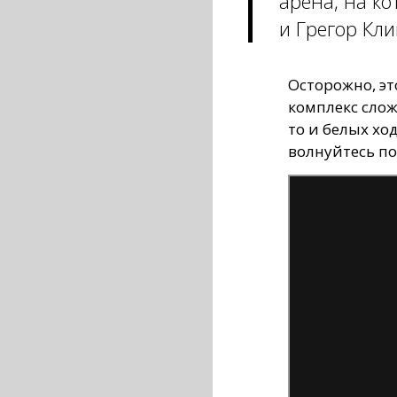
арена, на к
и Грегор Кли
Осторожно, эт
комплекс сло
то и белых хо
волнуйтесь по