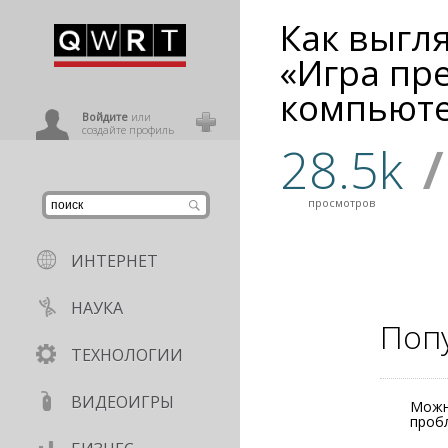
Как выгл
иниться
«Игра пр
компьюте
ользователь
Войдите
или
создайте профиль
28.5k
/
просмотров
ИНТЕРНЕТ
НАУКА
Поп
ТЕХНОЛОГИИ
ВИДЕОИГРЫ
Можн
проб