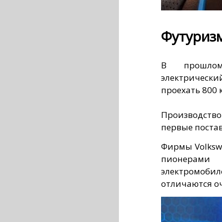
Футуризм
В прошлом
электричес
проехать 800 
Производство
первые постав
Фирмы Volkswa
пионерами 
электромо
отличаются о