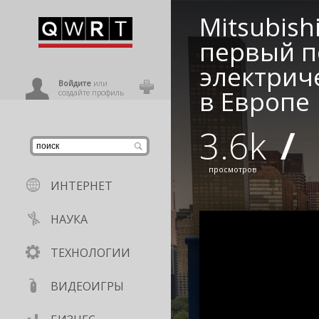
Mitsubishi
иниться
первый п
электрич
ользователь
Войдите
или
в Европе
создайте профиль
3.6k
/
просмотров
ИНТЕРНЕТ
НАУКА
ТЕХНОЛОГИИ
ВИДЕОИГРЫ