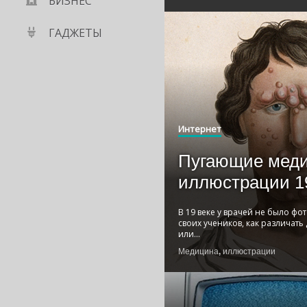
БИЗНЕС
ГАДЖЕТЫ
Интернет
Пугающие меди
иллюстрации 1
В 19 веке у врачей не было фо
своих учеников, как различат
или
...
Медицина
,
иллюстрации