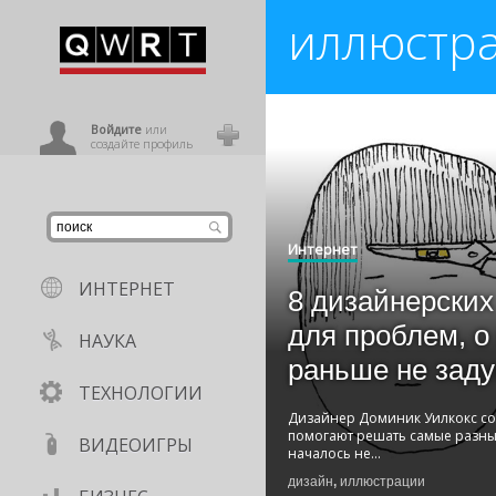
иллюстр
иниться
ользователь
Войдите
или
создайте профиль
Интернет
ИНТЕРНЕТ
8 дизайнерски
для проблем, о
НАУКА
раньше не зад
ТЕХНОЛОГИИ
Дизайнер Доминик Уилкокс со
помогают решать самые разны
ВИДЕОИГРЫ
началось не
...
дизайн
,
иллюстрации