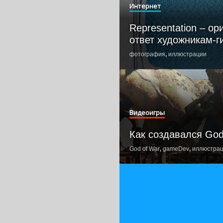
Интернет
Representation – о
ответ художникам-
фотография
,
иллюстрации
Видеоигры
Как создавался God
God of War
,
gameDev
,
иллюстра