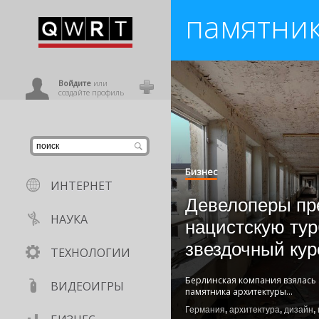
памятни
иниться
ользователь
Войдите
или
создайте профиль
Бизнес
ИНТЕРНЕТ
Девелоперы пр
НАУКА
нацистскую тур
звездочный кур
ТЕХНОЛОГИИ
Берлинская компания взялась
ВИДЕОИГРЫ
памятника архитектуры
...
Германия
,
архитектура
,
дизайн
,