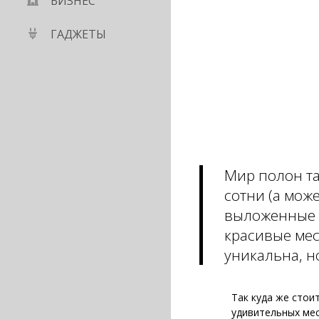
БИЗНЕС
ГАДЖЕТЫ
Мир полон та
сотни (а мож
выложенные 
красивые мес
уникальна, н
Так куда же стои
удивительных мес