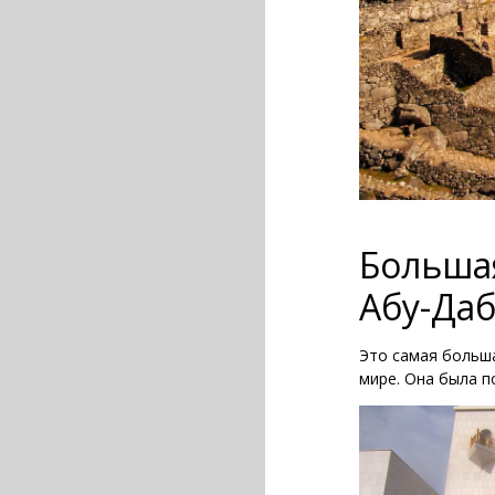
Больша
Абу-Даб
Это самая больша
мире. Она была п