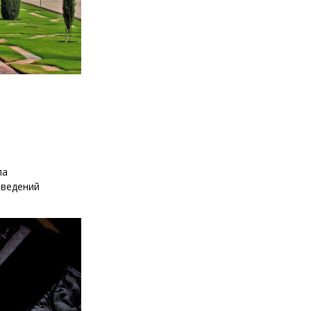
ла
зведений