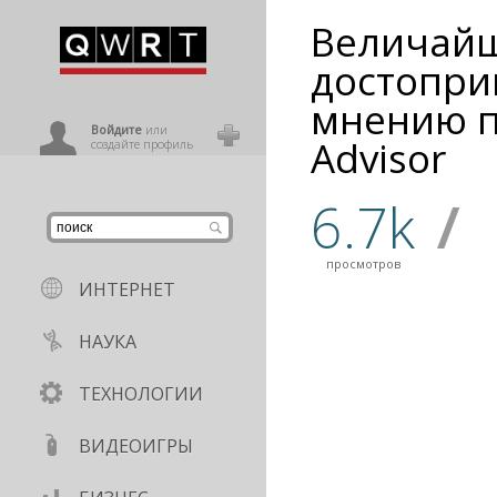
Величай
иниться
достопри
мнению п
ользователь
Войдите
или
Advisor
создайте профиль
6.7k
/
просмотров
ИНТЕРНЕТ
НАУКА
ТЕХНОЛОГИИ
ВИДЕОИГРЫ