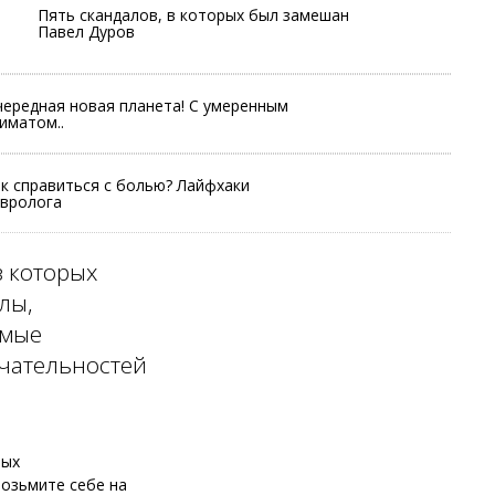
Пять скандалов, в которых был замешан
Павел Дуров
ередная новая планета! С умеренным
иматом..
к справиться с болью? Лайфхаки
вролога
з которых
лы,
амые
ечательностей
мых
Возьмите себе на