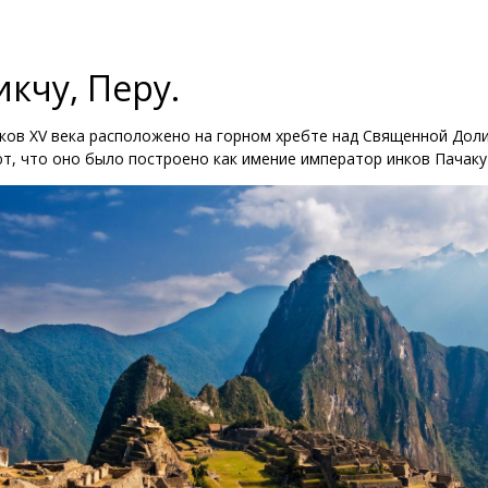
кчу, Перу.
ков XV века расположено на горном хребте над Священной Доли
т, что оно было построено как имение император инков Пачакуте