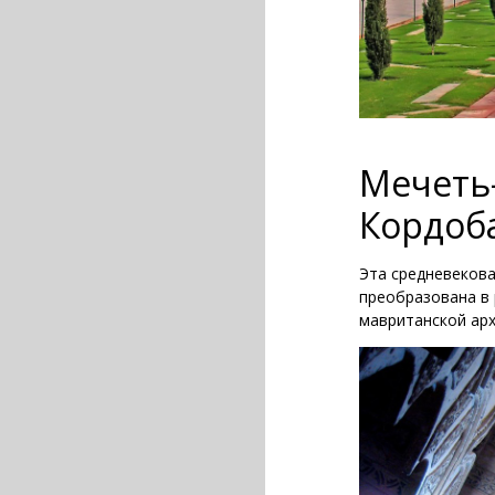
Мечеть-
Кордоба
Эта средневекова
преобразована в 
мавританской арх