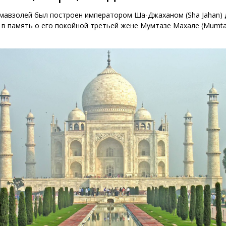
мавзолей был построен императором Ша-Джаханом (Sha Jahan) 
в память о его покойной третьей жене Мумтазе Махале (Mumtaz