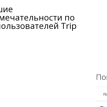
шие
мечательности по
ользователей Trip
По
По