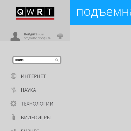
подъемн
иниться
"42" - научно-популярная пере
Магнус
,
Сапсан
,
самолет
,
машин
ользователь
Войдите
или
создайте профиль
ИНТЕРНЕТ
НАУКА
ТЕХНОЛОГИИ
ВИДЕОИГРЫ