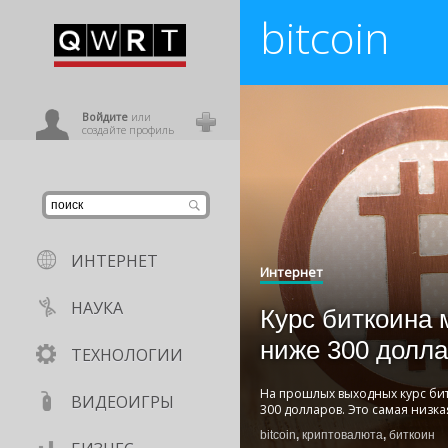
bitcoin
иниться
ользователь
Войдите
или
создайте профиль
ИНТЕРНЕТ
Интернет
НАУКА
Курс биткоина 
ниже 300 долл
ТЕХНОЛОГИИ
На прошлых выходных курс би
ВИДЕОИГРЫ
300 долларов. Это самая низкая
bitcoin
,
криптовалюта
,
биткоин